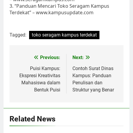
3. “Panduan Mencari Toko Seragam Kampus
Terdekat” – www.kampusupdate.com
Tagged:
toko seragam kampus terdekat
Post
Previous:
Next:
navigation
Puisi Kampus:
Contoh Surat Dinas
Ekspresi Kreativitas
Kampus: Panduan
Mahasiswa dalam
Penulisan dan
Bentuk Puisi
Struktur yang Benar
Related News