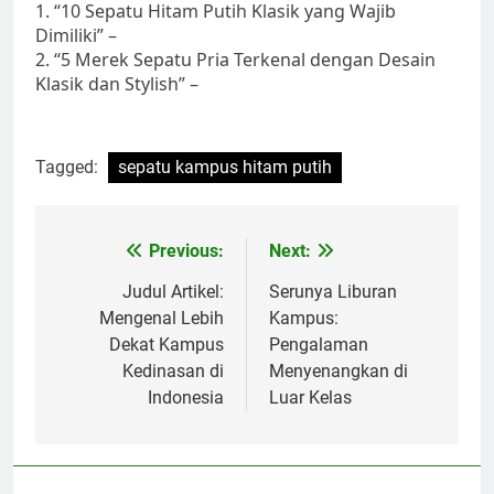
1. “10 Sepatu Hitam Putih Klasik yang Wajib
Dimiliki” –
2. “5 Merek Sepatu Pria Terkenal dengan Desain
Klasik dan Stylish” –
Tagged:
sepatu kampus hitam putih
Post
Previous:
Next:
navigation
Judul Artikel:
Serunya Liburan
Mengenal Lebih
Kampus:
Dekat Kampus
Pengalaman
Kedinasan di
Menyenangkan di
Indonesia
Luar Kelas