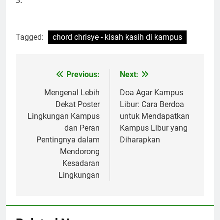
3.
Tagged:
chord chrisye - kisah kasih di kampus
Post
Previous:
Next:
navigation
Mengenal Lebih
Doa Agar Kampus
Dekat Poster
Libur: Cara Berdoa
Lingkungan Kampus
untuk Mendapatkan
dan Peran
Kampus Libur yang
Pentingnya dalam
Diharapkan
Mendorong
Kesadaran
Lingkungan