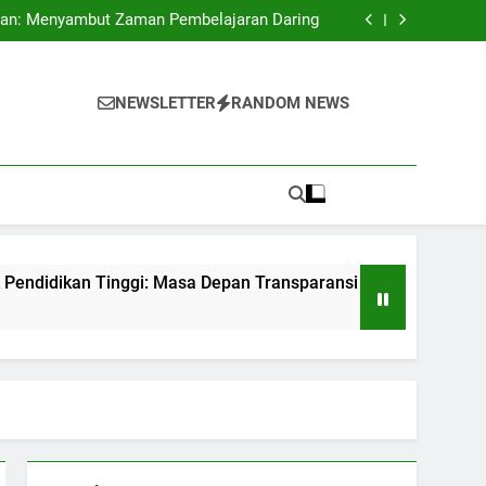
rta Match: Strategi Universitas untuk Dunia
an: Menyambut Zaman Pembelajaran Daring
Tinggi: Masa Depan Transparansi di Institusi
Pendidikan
eriksaan Kualitas Internalisasi di Lembaga
Pendidikan Tinggi
rta Match: Strategi Universitas untuk Dunia
an: Menyambut Zaman Pembelajaran Daring
NEWSLETTER
RANDOM NEWS
Tinggi: Masa Depan Transparansi di Institusi
Pendidikan
eriksaan Kualitas Internalisasi di Lembaga
Pendidikan Tinggi
Tinggi: Masa Depan Transparansi di Institusi Pendidikan