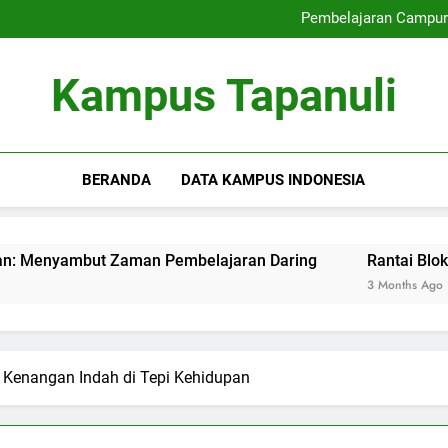
Mengoptimalkan Link se
Pembelajaran Campur
Rantai Blok Pendidikan 
Manajemen Kualitas dengan Pem
Mengoptimalkan Link se
Kampus Tapanuli
Pembelajaran Campur
Rantai Blok Pendidikan 
Manajemen Kualitas dengan Pem
BERANDA
DATA KAMPUS INDONESIA
ut Zaman Pembelajaran Daring
Rantai Blok Pendidikan 
3 Months Ago
 Kenangan Indah di Tepi Kehidupan