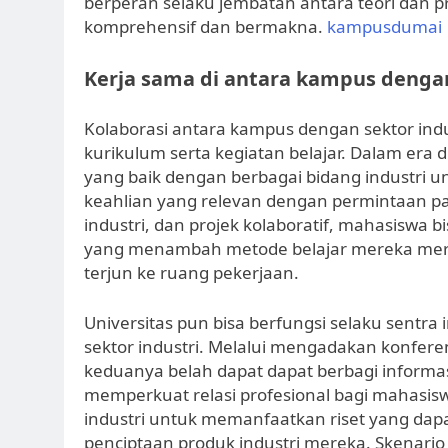
berperan selaku jembatan antara teori dan p
komprehensif dan bermakna.
kampusdumai
Kerja sama di antara kampus dengan
Kolaborasi antara kampus dengan sektor indu
kurikulum serta kegiatan belajar. Dalam era d
yang baik dengan berbagai bidang industri 
keahlian yang relevan dengan permintaan p
industri, dan projek kolaboratif, mahasisw
yang menambah metode belajar mereka mer
terjun ke ruang pekerjaan.
Universitas pun bisa berfungsi selaku sentra
sektor industri. Melalui mengadakan konferen
keduanya belah dapat dapat berbagi informasi
memperkuat relasi profesional bagi mahasi
industri untuk memanfaatkan riset yang d
penciptaan produk industri mereka. Skenario s