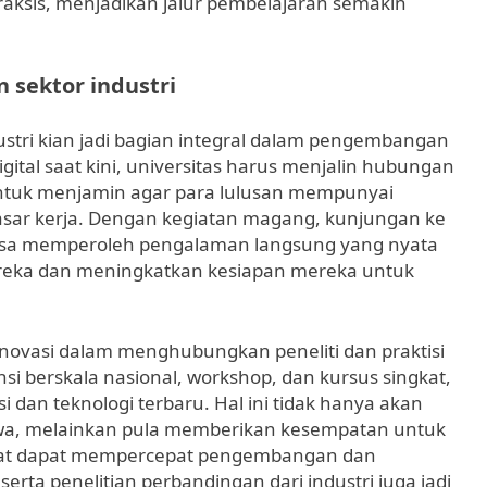
raksis, menjadikan jalur pembelajaran semakin
 sektor industri
stri kian jadi bagian integral dalam pengembangan
igital saat kini, universitas harus menjalin hubungan
untuk menjamin agar para lulusan mempunyai
asar kerja. Dengan kegiatan magang, kunjungan ke
a bisa memperoleh pengalaman langsung yang nyata
eka dan meningkatkan kesiapan mereka untuk
 inovasi dalam menghubungkan peneliti dan praktisi
si berskala nasional, workshop, dan kursus singkat,
 dan teknologi terbaru. Hal ini tidak hanya akan
swa, melainkan pula memberikan kesempatan untuk
apat dapat mempercepat pengembangan dan
erta penelitian perbandingan dari industri juga jadi