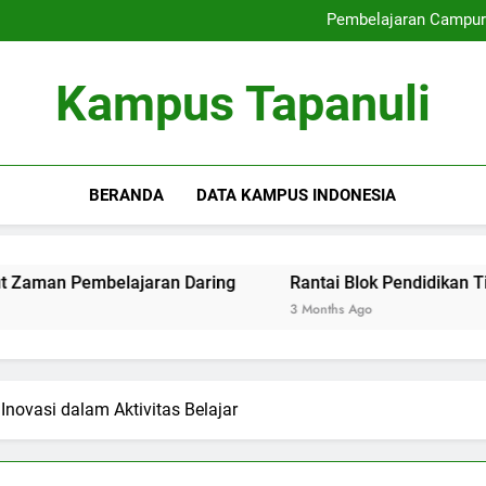
Mengoptimalkan Link se
Pembelajaran Campur
Rantai Blok Pendidikan 
Manajemen Kualitas dengan Pem
Mengoptimalkan Link se
Kampus Tapanuli
Pembelajaran Campur
Rantai Blok Pendidikan 
Manajemen Kualitas dengan Pem
BERANDA
DATA KAMPUS INDONESIA
belajaran Daring
Rantai Blok Pendidikan Tinggi: Masa 
3 Months Ago
Inovasi dalam Aktivitas Belajar