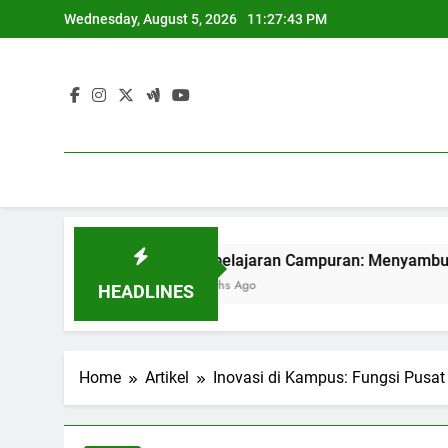
Skip
Wednesday, August 5, 2026
11:27:43 PM
to
content
 Dunia
Pembelajaran Campuran: Menyambut Zaman Pem
3 Months Ago
HEADLINES
Home
Artikel
Inovasi di Kampus: Fungsi Pusat 