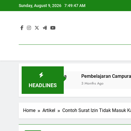
Skip
Sunday, August 9, 2026
7:49:48 AM
to
content
ersitas untuk Dunia
Pembelajaran Campuran: Menyambu
3 Months Ago
HEADLINES
Home
Artikel
Contoh Surat Izin Tidak Masuk 