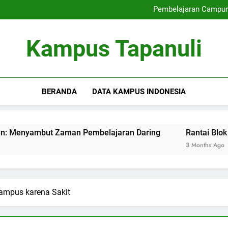
Mengoptimalkan Link se
Pembelajaran Campur
Rantai Blok Pendidikan 
Manajemen Kualitas dengan Pem
Mengoptimalkan Link se
Kampus Tapanuli
Pembelajaran Campur
Rantai Blok Pendidikan 
Manajemen Kualitas dengan Pem
BERANDA
DATA KAMPUS INDONESIA
t Zaman Pembelajaran Daring
Rantai Blok Pendidikan 
3 Months Ago
Kampus karena Sakit