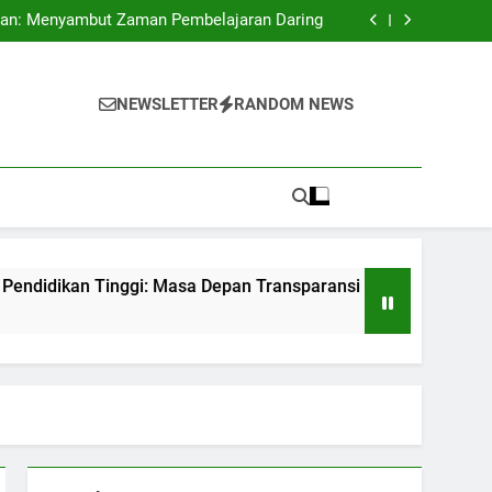
rta Match: Strategi Universitas untuk Dunia
an: Menyambut Zaman Pembelajaran Daring
Tinggi: Masa Depan Transparansi di Institusi
Pendidikan
eriksaan Kualitas Internalisasi di Lembaga
Pendidikan Tinggi
rta Match: Strategi Universitas untuk Dunia
an: Menyambut Zaman Pembelajaran Daring
NEWSLETTER
RANDOM NEWS
Tinggi: Masa Depan Transparansi di Institusi
Pendidikan
eriksaan Kualitas Internalisasi di Lembaga
Pendidikan Tinggi
Tinggi: Masa Depan Transparansi di Institusi Pendidikan