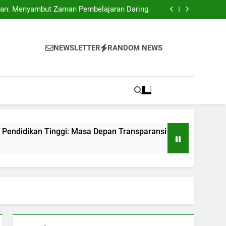
rta Match: Strategi Universitas untuk Dunia
an: Menyambut Zaman Pembelajaran Daring
Tinggi: Masa Depan Transparansi di Institusi
Pendidikan
eriksaan Kualitas Internalisasi di Lembaga
Pendidikan Tinggi
rta Match: Strategi Universitas untuk Dunia
an: Menyambut Zaman Pembelajaran Daring
NEWSLETTER
RANDOM NEWS
Tinggi: Masa Depan Transparansi di Institusi
Pendidikan
eriksaan Kualitas Internalisasi di Lembaga
Pendidikan Tinggi
kan Tinggi: Masa Depan Transparansi di Institusi Pendidikan