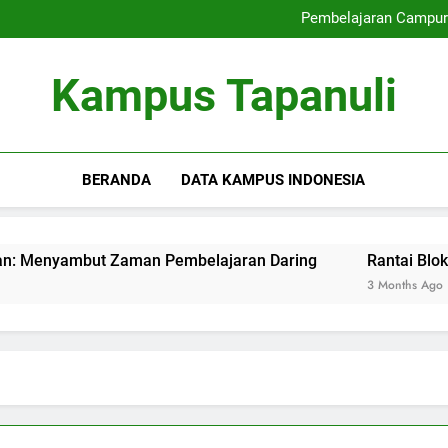
Mengoptimalkan Link se
Pembelajaran Campur
Rantai Blok Pendidikan 
Manajemen Kualitas dengan Pem
Mengoptimalkan Link se
Kampus Tapanuli
Pembelajaran Campur
Rantai Blok Pendidikan 
Manajemen Kualitas dengan Pem
BERANDA
DATA KAMPUS INDONESIA
ambut Zaman Pembelajaran Daring
Rantai Blok Pendidi
3 Months Ago