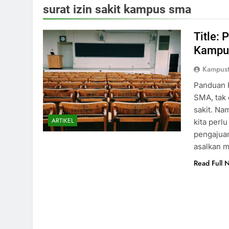
surat izin sakit kampus sma
Title: 
Kampu
Kampust
Panduan P
SMA, tak 
sakit. Na
ARTIKEL
kita perl
pengajuan
asalkan 
Read Full 